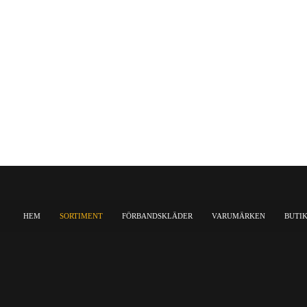
HEM
SORTIMENT
FÖRBANDSKLÄDER
VARUMÄRKEN
BUTI