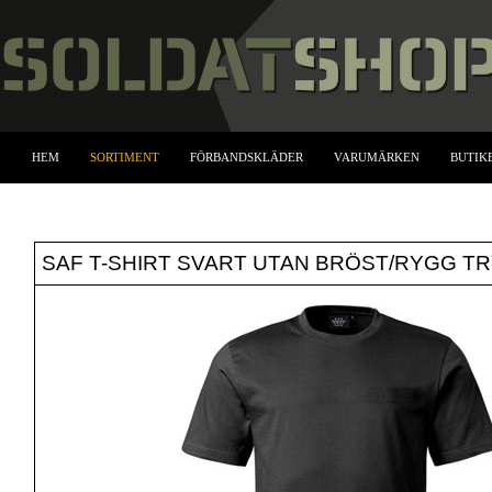
HEM
SORTIMENT
FÖRBANDSKLÄDER
VARUMÄRKEN
BUTIK
SAF T-SHIRT SVART UTAN BRÖST/RYGG T