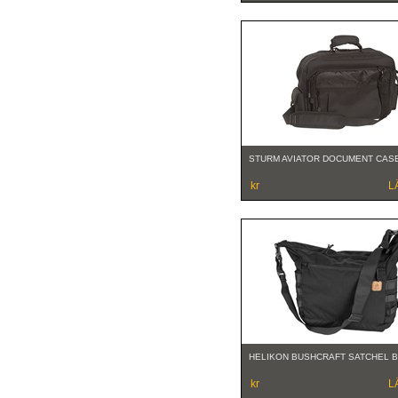
STURM AVIATOR DOCUMENT CAS
kr
L
HELIKON BUSHCRAFT SATCHEL 
kr
L