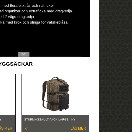
r med flera blixtlås och nätfickor
d organizer och extraficka med dragkedja.
med 2-vägs dragkedja.
icka med krok och slinga för vätskeblåsa.
RYGGSÄCKAR
Y
STURM ASSAULT PACK LARGE - NY
ÄS MER
kr
LÄS MER