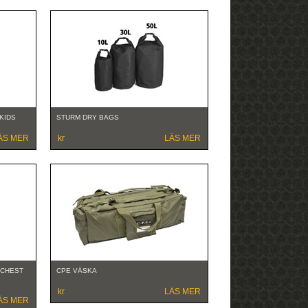
KIDS
STURM DRY BAGS
ÄS MER
kr
LÄS MER
 CHEST
CPE VÄSKA
kr
LÄS MER
ÄS MER