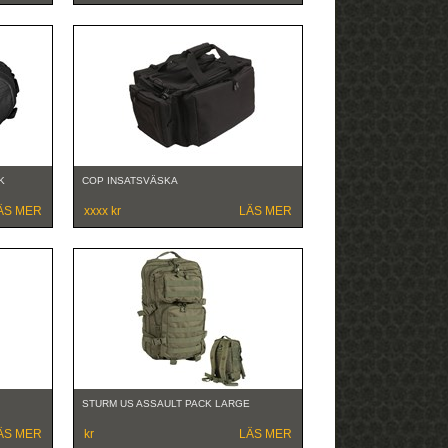
K
COP INSATSVÄSKA
ÄS MER
xxxx kr
LÄS MER
STURM US ASSAULT PACK LARGE
ÄS MER
kr
LÄS MER