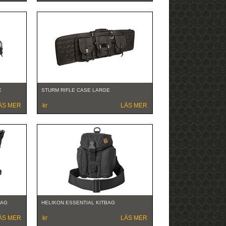
E
STURM RIFLE CASE LARGE
ÄS MER
kr
LÄS MER
BAG
HELIKON ESSENTIAL KITBAG
ÄS MER
kr
LÄS MER