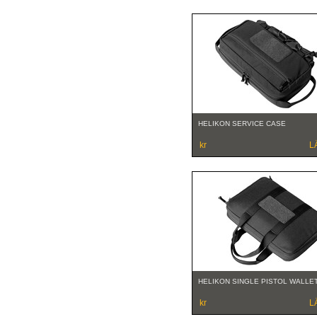
HELIKON SERVICE CASE
kr
L
HELIKON SINGLE PISTOL WALLE
kr
L