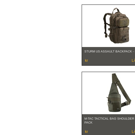
STURM US ASSAULT BACKPACK - 
kr
L
M-TAC TACTICAL BAG SHOULDER
PACK
kr
L