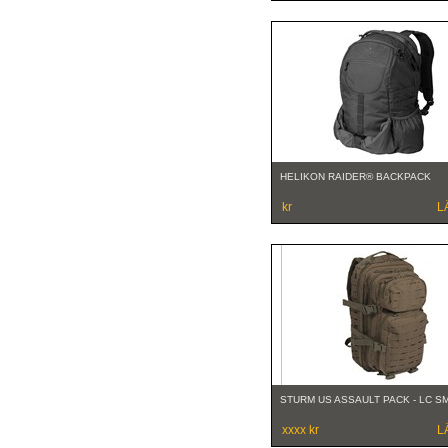
HELIKON RAIDER® BACKPACK
kr
L
STURM US ASSAULT PACK - LC S
xxxx kr
L