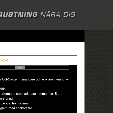
 KR
r Cut-System, snabbare och enklare fixering av
sida.
 utformade stoppade axelremmar, ca. 5 cm
r i längd.
fixera extra material.
agrem med snabbfäste.