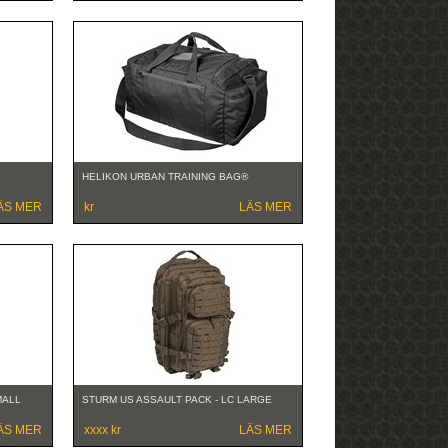
HELIKON URBAN TRAINING BAG®
ÄS MER
kr
LÄS MER
MALL
STURM US ASSAULT PACK - LC LARGE
ÄS MER
xxxx kr
LÄS MER