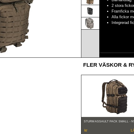
2 stora ficko
Framficka me
Alla fickor 
Integrerad f
FLER VÄSKOR & 
STURM ASSAULT PACK SMALL - N
kr
L