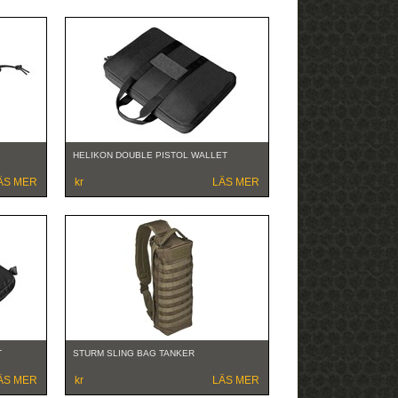
HELIKON DOUBLE PISTOL WALLET
ÄS MER
kr
LÄS MER
T
STURM SLING BAG TANKER
ÄS MER
kr
LÄS MER