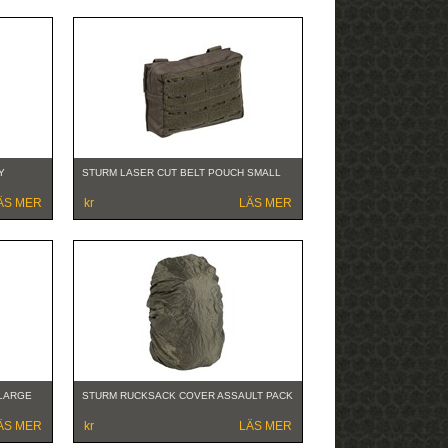
Y
STURM LASER CUT BELT POUCH SMALL
ÄS MER
kr
LÄS MER
 LARGE
STURM RUCKSACK COVER ASSAULT PACK
ÄS MER
kr
LÄS MER