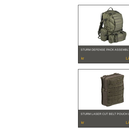
STURM DEFENSE PACK ASSEMBL
kr
L
STURM LASER CUT BELT POUCH
kr
L