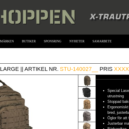
UMÄRKEN
BUTIKER
SPONSRING
NYHETER
SAMARBETE
LARGE || ARTIKEL NR.
STU-140027__
PRIS
XXXX
Special Lase
utrustning
Stoppad bak
Ergonomiskt
bred, justerba
Öglor för att 
Justerbar m
Bärhandtag.