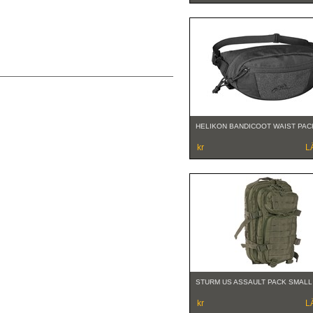
HELIKON BANDICOOT WAIST PAC
kr
L
STURM US ASSAULT PACK SMALL
kr
L